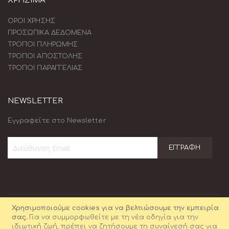
ΧΡΗΣΙΜΑ
ΟΡΟΙ ΧΡΗΣΗΣ
ΠΡΟΣΩΠΙΚΑ ΔΕΔΟΜΕΝΑ
ΤΡΟΠΟΙ ΠΛΗΡΩΜΗΣ
ΤΡΟΠΟΙ ΑΠΟΣΤΟΛΗΣ
ΤΡΟΠΟΙ ΠΑΡΑΓΓΕΛΙΑΣ
NEWSLETTER
Εγγραφείτε στο Newsletter
ΕΓΓΡΑΦΉ
Εγγραφή
στο
Ενημερωτικό
Δελτίο:
Χρησιμοποιούμε cookies για να βελτιώσουμε την εμπειρία
σας.
Για να συμμορφωθείτε με τη νέα οδηγία για την
ιδιωτική ζωή, πρέπει να ζητήσουμε τη συναίνεσή σας για