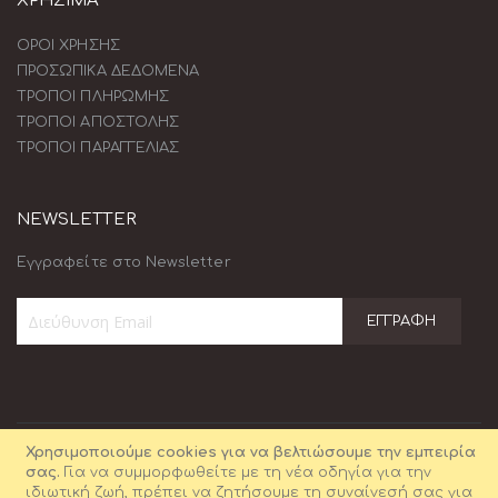
ΧΡΗΣΙΜΑ
ΟΡΟΙ ΧΡΗΣΗΣ
ΠΡΟΣΩΠΙΚΑ ΔΕΔΟΜΕΝΑ
ΤΡΟΠΟΙ ΠΛΗΡΩΜΗΣ
ΤΡΟΠΟΙ ΑΠΟΣΤΟΛΗΣ
ΤΡΟΠΟΙ ΠΑΡΑΓΓΕΛΙΑΣ
NEWSLETTER
Εγγραφείτε στο Newsletter
ΕΓΓΡΑΦΉ
Εγγραφή
στο
Ενημερωτικό
Δελτίο:
Χρησιμοποιούμε cookies για να βελτιώσουμε την εμπειρία
σας.
Για να συμμορφωθείτε με τη νέα οδηγία για την
ιδιωτική ζωή, πρέπει να ζητήσουμε τη συναίνεσή σας για