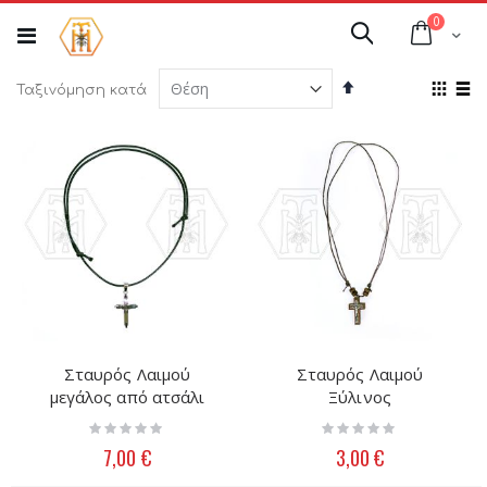
Μετάβαση
στοιχεί
0
στο
Cart
Αναζήτηση
περιεχόμενο
Φθίνουσα
Προ
Ταξινόμηση κατά
ταξινόμηση
ως
Πλέγμ
Λί
Σταυρός Λαιμού
Σταυρός Λαιμού
μεγάλος από ατσάλι
Ξύλινος
Rating:
Rating:
0%
0%
7,00 €
3,00 €