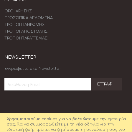
ΟΡΟΙ ΧΡΗΣΗΣ
ΠΡΟΣΩΠΙΚΑ ΔΕΔΟΜΕΝΑ
ΤΡΟΠΟΙ ΠΛΗΡΩΜΗΣ
ΤΡΟΠΟΙ ΑΠΟΣΤΟΛΗΣ
ΤΡΟΠΟΙ ΠΑΡΑΓΓΕΛΙΑΣ
NEWSLETTER
Εγγραφείτε στο Newsletter
ΕΓΓΡΑΦΉ
Εγγραφή
στο
Ενημερωτικό
Δελτίο:
Χρησιμοποιούμε cookies για να βελτιώσουμε την εμπειρία
σας.
Για να συμμορφωθείτε με τη νέα οδηγία για την
ιδιωτική ζωή, πρέπει να ζητήσουμε τη συναίνεσή σας για