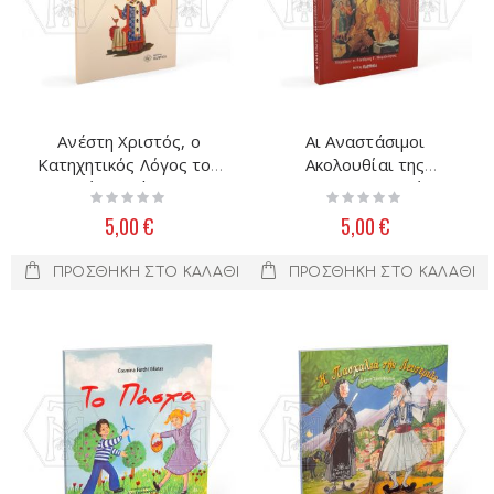
Ανέστη Χριστός, ο
Αι Αναστάσιμοι
Κατηχητικός Λόγος του
Ακολουθίαι της
Αγίου Ιωάννου
Κυριακής του Αγίου
Rating:
Rating:
Χρυσοστόμου
Πάσχα
0%
0%
5,00 €
5,00 €
ΠΡΟΣΘΉΚΗ ΣΤΟ ΚΑΛΆΘΙ
ΠΡΟΣΘΉΚΗ ΣΤΟ ΚΑΛΆΘΙ