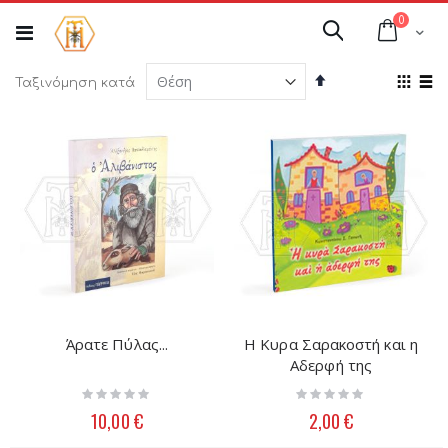
Μετάβαση
στοιχεί
0
στο
Cart
Αναζήτηση
περιεχόμενο
Φθίνουσα
Προ
Ταξινόμηση κατά
ταξινόμηση
ως
Πλέγμ
Λί
Άρατε Πύλας...
Η Κυρα Σαρακοστή και η
Αδερφή της
Rating:
Rating:
0%
0%
10,00 €
2,00 €