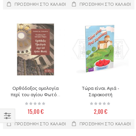
ΠΡΟΣΘΉΚΗ ΣΤΟ ΚΑΛΆΘΙ
ΠΡΟΣΘΉΚΗ ΣΤΟ ΚΑΛΆΘΙ
Ορθόδοξος ομολογία
Τώρα είναι Αγιά -
περί του αγίου Φωτός,
Σαρακοστή
ο κωδικός 391 του
Rating:
Rating:
αγίου Τάφου
0%
0%
15,00 €
2,00 €
Filter
ΠΡΟΣΘΉΚΗ ΣΤΟ ΚΑΛΆΘΙ
ΠΡΟΣΘΉΚΗ ΣΤΟ ΚΑΛΆΘΙ