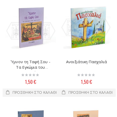
Ύμνον τη Ταφή Σου -
Ανοιξιάτικη Πασχαλιά
Τα Εγκώμια του
Επιταφίου
Rating:
Rating:
0%
0%
1,50 €
1,50 €
ΠΡΟΣΘΉΚΗ ΣΤΟ ΚΑΛΆΘΙ
ΠΡΟΣΘΉΚΗ ΣΤΟ ΚΑΛΆΘΙ