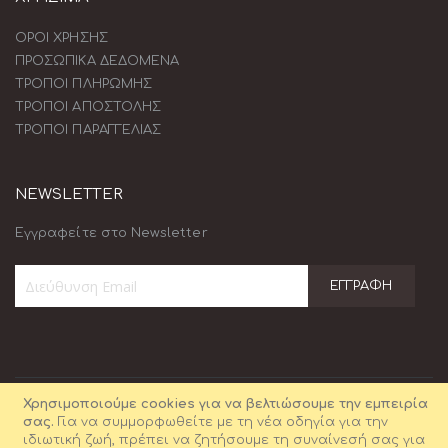
ΟΡΟΙ ΧΡΗΣΗΣ
ΠΡΟΣΩΠΙΚΑ ΔΕΔΟΜΕΝΑ
ΤΡΟΠΟΙ ΠΛΗΡΩΜΗΣ
ΤΡΟΠΟΙ ΑΠΟΣΤΟΛΗΣ
ΤΡΟΠΟΙ ΠΑΡΑΓΓΕΛΙΑΣ
NEWSLETTER
Εγγραφείτε στο Newsletter
ΕΓΓΡΑΦΉ
Εγγραφή
στο
Ενημερωτικό
Δελτίο:
Χρησιμοποιούμε cookies για να βελτιώσουμε την εμπειρία
σας.
Για να συμμορφωθείτε με τη νέα οδηγία για την
ιδιωτική ζωή, πρέπει να ζητήσουμε τη συναίνεσή σας για